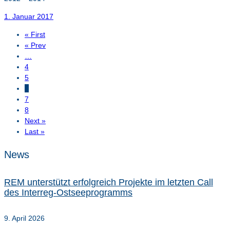
1. Januar 2017
« First
« Prev
…
4
5
6
7
8
Next »
Last »
News
REM unterstützt erfolgreich Projekte im letzten Call
des Interreg-Ostseeprogramms
9. April 2026