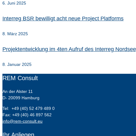
6. Juni 2025
Interreg BSR bewilligt acht neue Project Platforms
8. März 2025
Projektentwicklung im 4ten Aufruf des Interreg Nords
8. Januar 2025
REM Consult
An der Alster 11
D- 20099 Hamburg
Tel: +49 (40) 52 479 489 0
Fax: +49 (40) 46 897 562
info@rem-consult.eu
Ihr Anliegen