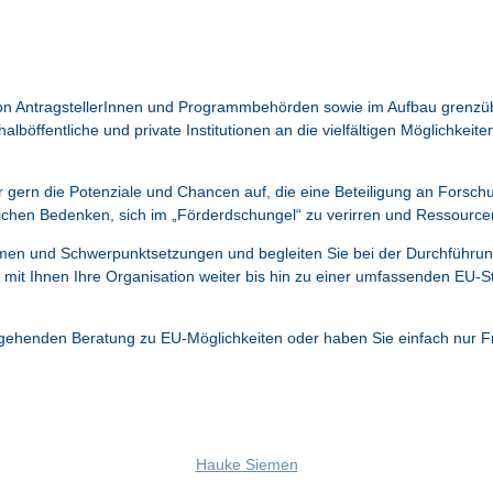
on AntragstellerInnen und Programmbehörden sowie im Aufbau grenzüb
 halböffentliche und private Institutionen an die vielfältigen Möglichk
 gern die Potenziale und Chancen auf, die eine Beteiligung an Forsch
en Bedenken, sich im „Förderdschungel“ zu verirren und Ressourcen in
en und Schwerpunktsetzungen und begleiten Sie bei der Durchführung 
 mit Ihnen Ihre Organisation weiter bis hin zu einer umfassenden EU-Str
rgehenden Beratung zu EU-Möglichkeiten oder haben Sie einfach nur Fr
Hauke Siemen