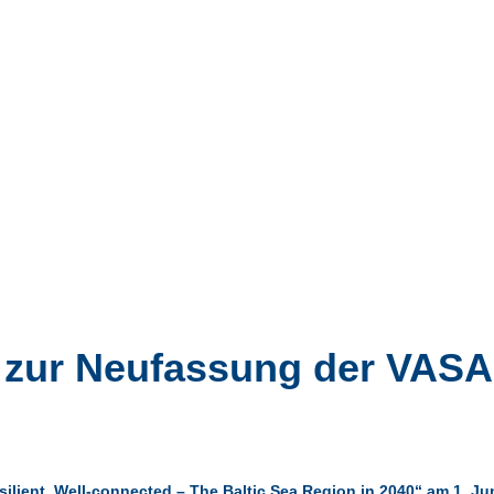
z zur Neufassung der VASA
Resilient, Well-connected – The Baltic Sea Region in 2040“ am 1. J