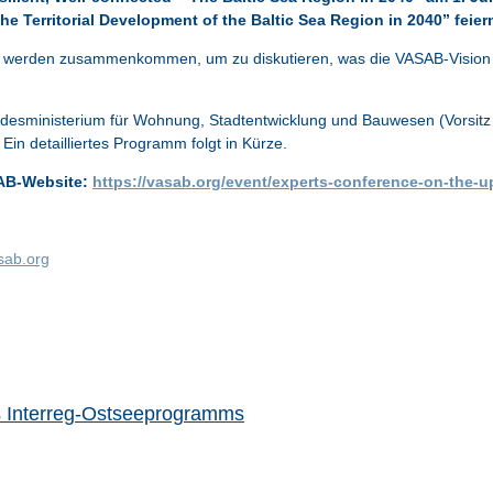
 Territorial Development of the Baltic Sea Region in 2040” feier
 werden zusammenkommen, um zu diskutieren, was die VASAB-Vision 2
esministerium für Wohnung, Stadtentwicklung und Bauwesen (Vorsit
Ein detailliertes Programm folgt in Kürze.
SAB-Website:
https://vasab.org/event/experts-conference-on-the-u
sab.org
des Interreg-Ostseeprogramms