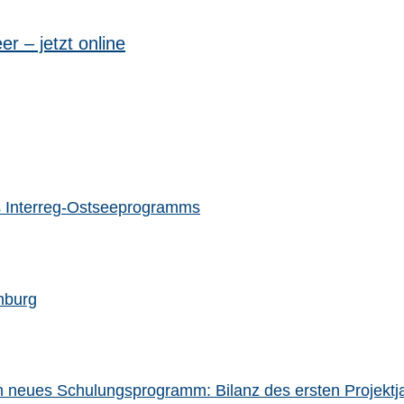
 – jetzt online
des Interreg-Ostseeprogramms
mburg
in neues Schulungsprogramm: Bilanz des ersten Projektj